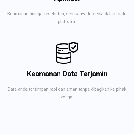
Keamanan hingga kesehatan, semuanya tersedia dalam satu
platform.
Keamanan Data Terjamin
Data anda tersimpan rapi dan aman tanpa dibagikan ke pihak
ketiga.