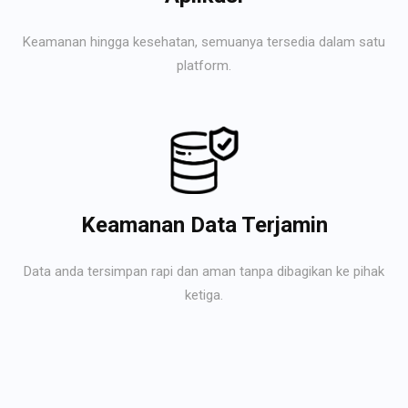
Keamanan hingga kesehatan, semuanya tersedia dalam satu
platform.
Keamanan Data Terjamin
Data anda tersimpan rapi dan aman tanpa dibagikan ke pihak
ketiga.