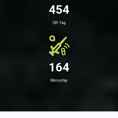
454
QR-Tag
164
Microchip