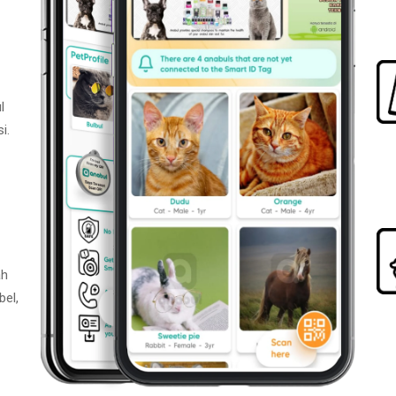
l
i.
ah
bel,