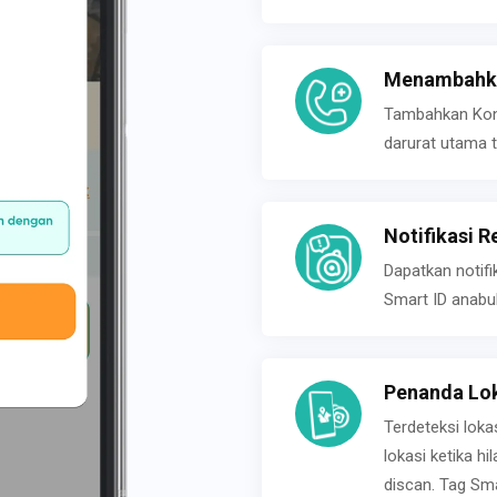
Menambahka
Tambahkan Konta
darurat utama t
Notifikasi R
Dapatkan notifi
Smart ID anabu
Penanda Lok
Terdeteksi loka
lokasi ketika h
discan. Tag Sma