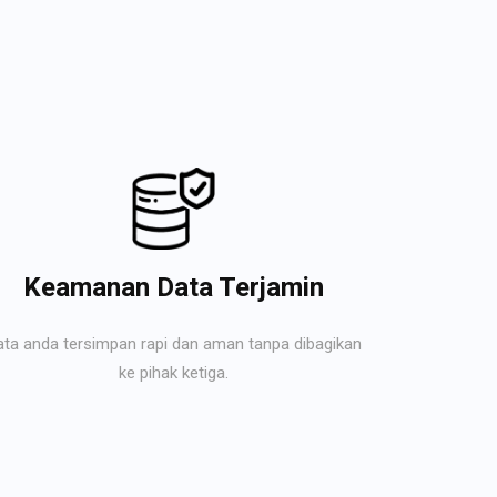
Keamanan Data Terjamin
ata anda tersimpan rapi dan aman tanpa dibagikan
ke pihak ketiga.