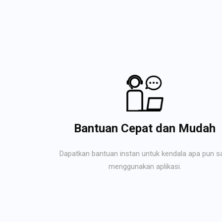
Bantuan Cepat dan Mudah
Dapatkan bantuan instan untuk kendala apa pun s
menggunakan aplikasi.