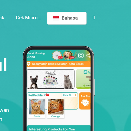
ak
Cek Micro...
Bahasa
l
ewan
n