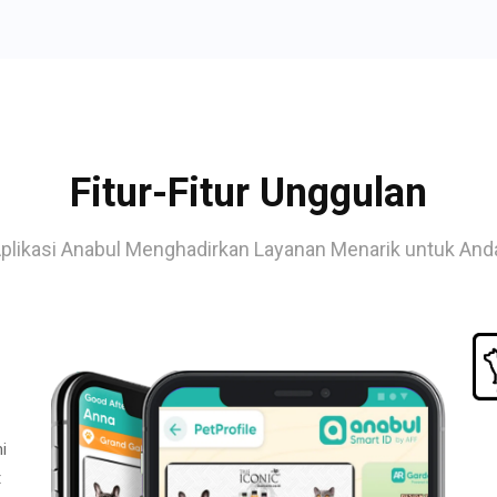
Fitur-Fitur Unggulan
plikasi Anabul Menghadirkan Layanan Menarik untuk And
i
t