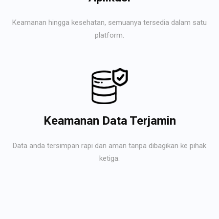
Keamanan hingga kesehatan, semuanya tersedia dalam satu
platform.
Keamanan Data Terjamin
Data anda tersimpan rapi dan aman tanpa dibagikan ke pihak
ketiga.