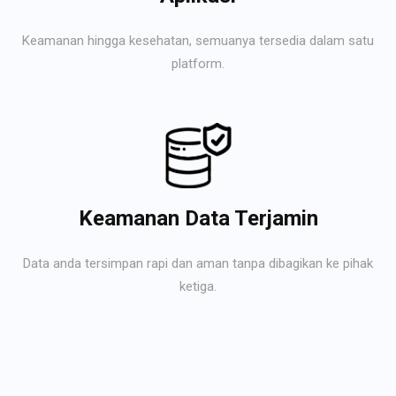
Keamanan hingga kesehatan, semuanya tersedia dalam satu
platform.
Keamanan Data Terjamin
Data anda tersimpan rapi dan aman tanpa dibagikan ke pihak
ketiga.