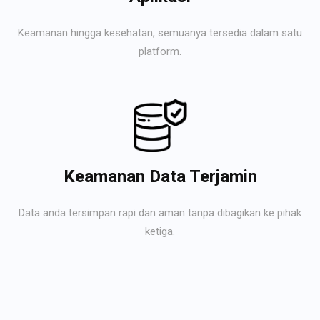
Keamanan hingga kesehatan, semuanya tersedia dalam satu
platform.
Keamanan Data Terjamin
Data anda tersimpan rapi dan aman tanpa dibagikan ke pihak
ketiga.