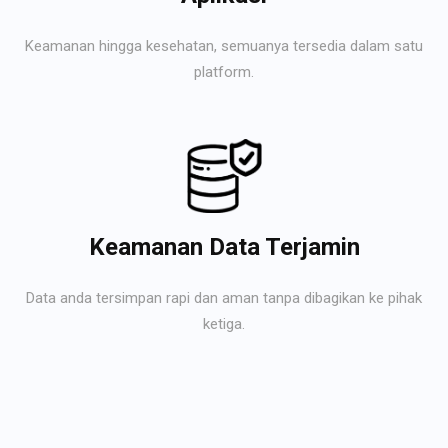
Keamanan hingga kesehatan, semuanya tersedia dalam satu
platform.
Keamanan Data Terjamin
Data anda tersimpan rapi dan aman tanpa dibagikan ke pihak
ketiga.