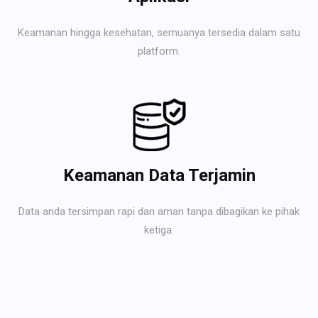
Keamanan hingga kesehatan, semuanya tersedia dalam satu
platform.
Keamanan Data Terjamin
Data anda tersimpan rapi dan aman tanpa dibagikan ke pihak
ketiga.