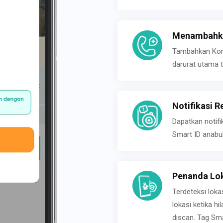
Menambahka
Tambahkan Konta
darurat utama t
Notifikasi R
Dapatkan notifi
Smart ID anabu
Penanda Lok
Terdeteksi loka
lokasi ketika h
discan. Tag Sma