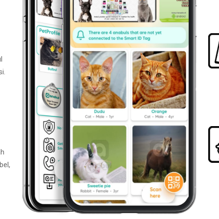
l
i.
ah
bel,