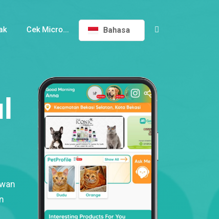
ak
Cek Micro...
Bahasa
l
ewan
n