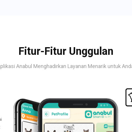
Fitur-Fitur Unggulan
plikasi Anabul Menghadirkan Layanan Menarik untuk And
i
t