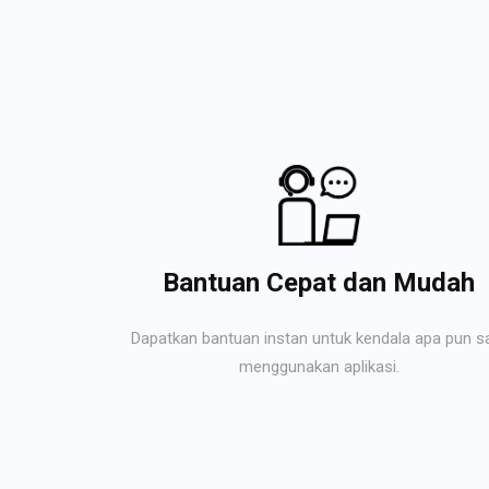
Bantuan Cepat dan Mudah
Dapatkan bantuan instan untuk kendala apa pun s
menggunakan aplikasi.