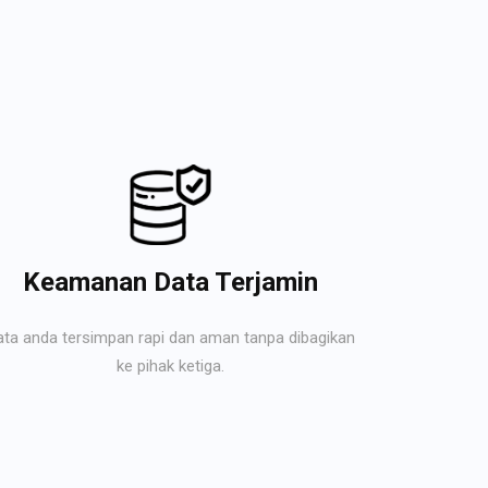
Keamanan Data Terjamin
ata anda tersimpan rapi dan aman tanpa dibagikan
ke pihak ketiga.