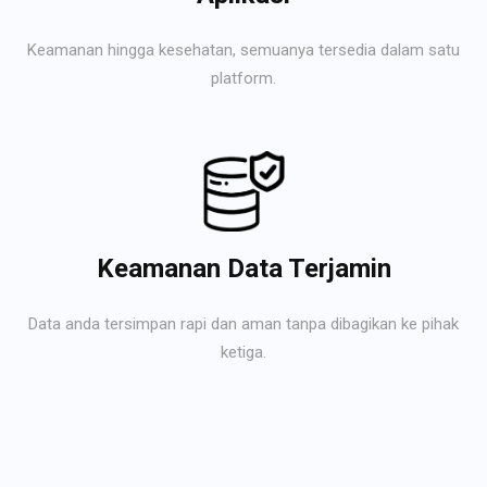
Keamanan hingga kesehatan, semuanya tersedia dalam satu
platform.
Keamanan Data Terjamin
Data anda tersimpan rapi dan aman tanpa dibagikan ke pihak
ketiga.