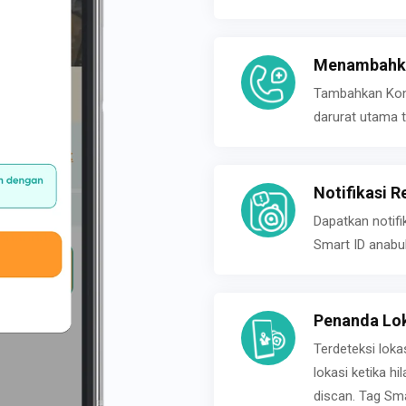
Menambahka
Tambahkan Konta
darurat utama t
Notifikasi R
Dapatkan notifi
Smart ID anabu
Penanda Lok
Terdeteksi loka
lokasi ketika h
discan. Tag Sma