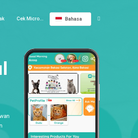
ak
Cek Micro...
Bahasa
l
ewan
n