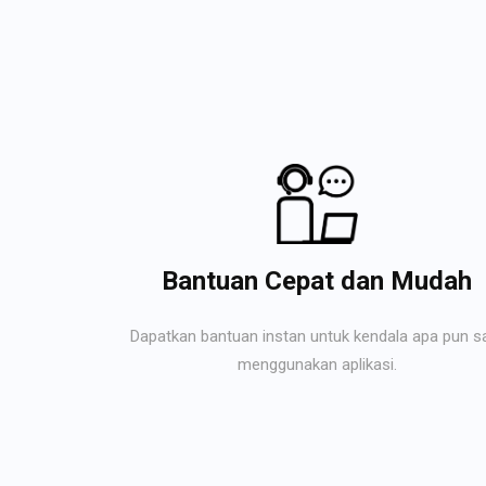
Bantuan Cepat dan Mudah
Dapatkan bantuan instan untuk kendala apa pun s
menggunakan aplikasi.