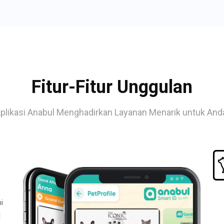
Fitur-Fitur Unggulan
plikasi Anabul Menghadirkan Layanan Menarik untuk And
i
t