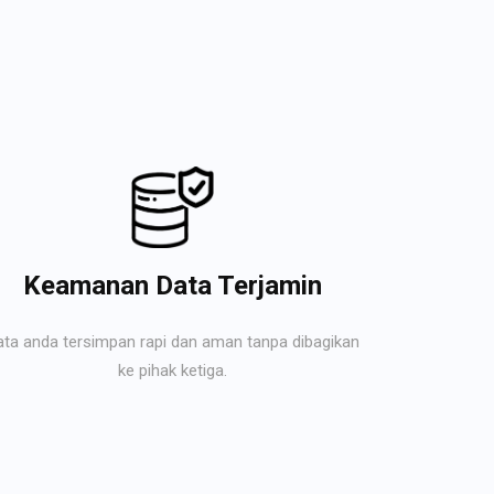
Keamanan Data Terjamin
ata anda tersimpan rapi dan aman tanpa dibagikan
ke pihak ketiga.