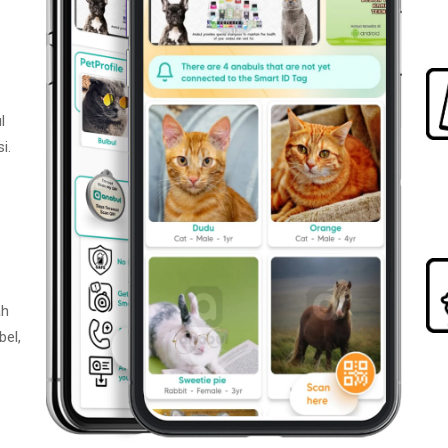
l
i.
ah
bel,