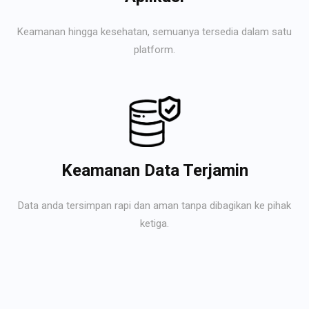
Keamanan hingga kesehatan, semuanya tersedia dalam satu
platform.
Keamanan Data Terjamin
Data anda tersimpan rapi dan aman tanpa dibagikan ke pihak
ketiga.