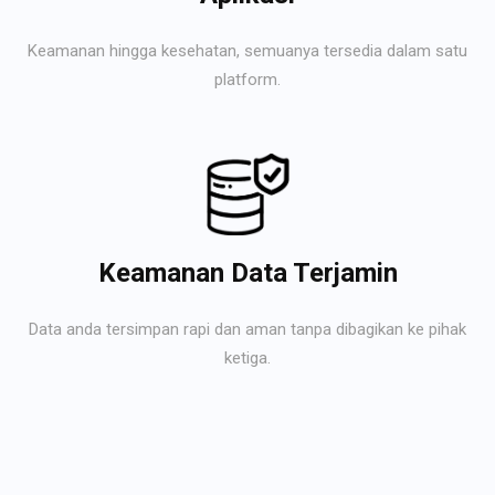
Keamanan hingga kesehatan, semuanya tersedia dalam satu
platform.
Keamanan Data Terjamin
Data anda tersimpan rapi dan aman tanpa dibagikan ke pihak
ketiga.