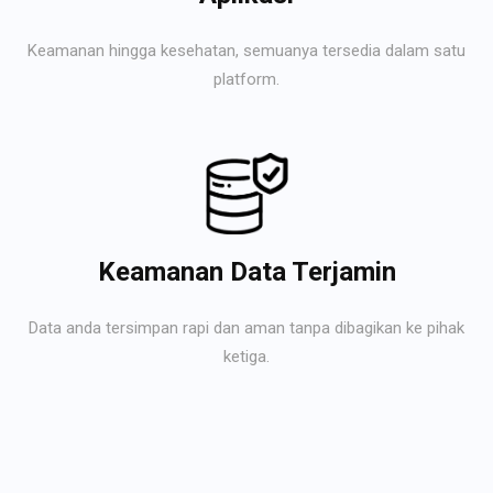
Keamanan hingga kesehatan, semuanya tersedia dalam satu
platform.
Keamanan Data Terjamin
Data anda tersimpan rapi dan aman tanpa dibagikan ke pihak
ketiga.