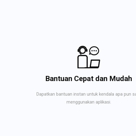
Bantuan Cepat dan Mudah
Dapatkan bantuan instan untuk kendala apa pun s
menggunakan aplikasi.