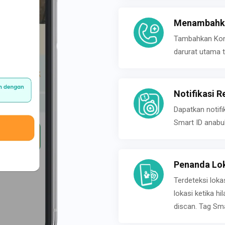
Menambahka
Tambahkan Konta
darurat utama t
Notifikasi R
Dapatkan notifi
Smart ID anabu
Penanda Lok
Terdeteksi loka
lokasi ketika h
discan. Tag Sma