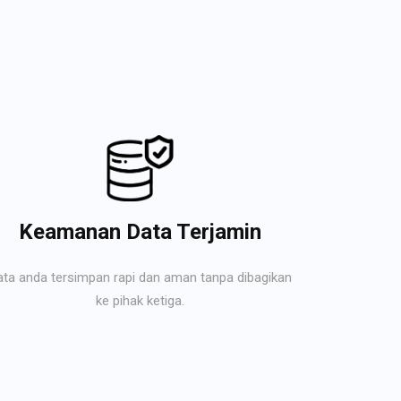
Keamanan Data Terjamin
ata anda tersimpan rapi dan aman tanpa dibagikan
ke pihak ketiga.