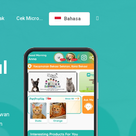
ak
Cek Micro...
Bahasa
l
ewan
n