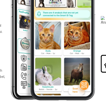
l
i.
ah
bel,