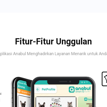
Fitur-Fitur Unggulan
plikasi Anabul Menghadirkan Layanan Menarik untuk And
i
t