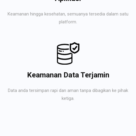
Keamanan hingga kesehatan, semuanya tersedia dalam satu
platform.
Keamanan Data Terjamin
Data anda tersimpan rapi dan aman tanpa dibagikan ke pihak
ketiga.