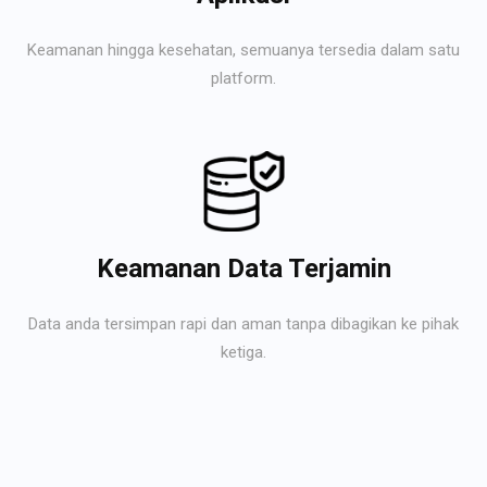
Keamanan hingga kesehatan, semuanya tersedia dalam satu
platform.
Keamanan Data Terjamin
Data anda tersimpan rapi dan aman tanpa dibagikan ke pihak
ketiga.