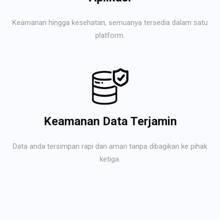
Keamanan hingga kesehatan, semuanya tersedia dalam satu
platform.
Keamanan Data Terjamin
Data anda tersimpan rapi dan aman tanpa dibagikan ke pihak
ketiga.