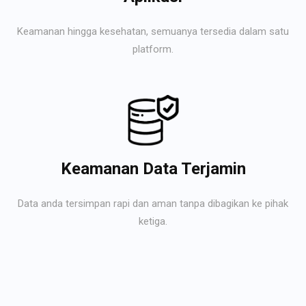
Keamanan hingga kesehatan, semuanya tersedia dalam satu
platform.
Keamanan Data Terjamin
Data anda tersimpan rapi dan aman tanpa dibagikan ke pihak
ketiga.