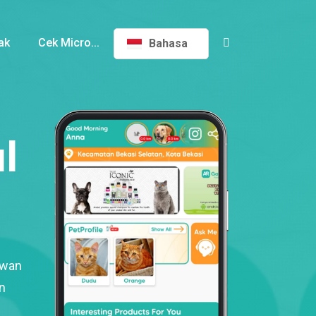
ak
Cek Micro...
Bahasa
l
ewan
n