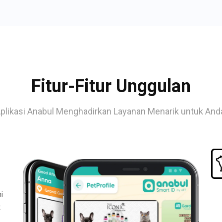
Fitur-Fitur Unggulan
plikasi Anabul Menghadirkan Layanan Menarik untuk And
i
t