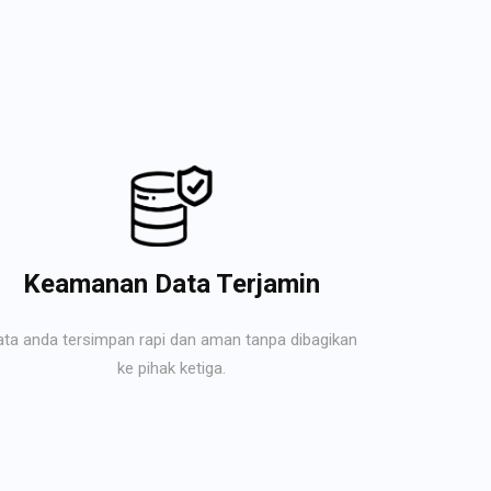
Keamanan Data Terjamin
ata anda tersimpan rapi dan aman tanpa dibagikan
ke pihak ketiga.