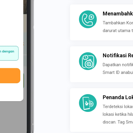
Menambahka
Tambahkan Konta
darurat utama t
Notifikasi R
Dapatkan notifi
Smart ID anabu
Penanda Lok
Terdeteksi loka
lokasi ketika h
discan. Tag Sma