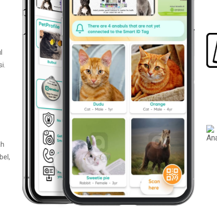
l
i.
ah
bel,