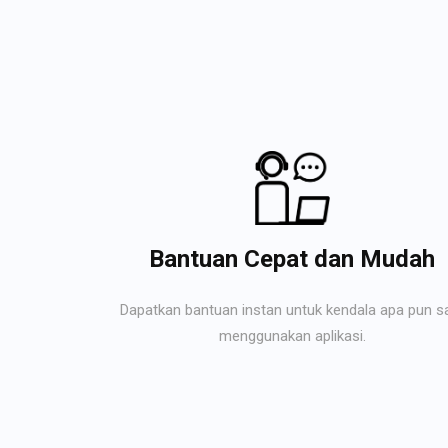
Bantuan Cepat dan Mudah
Dapatkan bantuan instan untuk kendala apa pun s
menggunakan aplikasi.