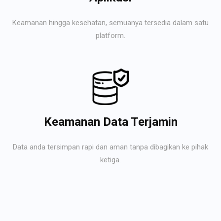
Keamanan hingga kesehatan, semuanya tersedia dalam satu
platform.
Keamanan Data Terjamin
Data anda tersimpan rapi dan aman tanpa dibagikan ke pihak
ketiga.