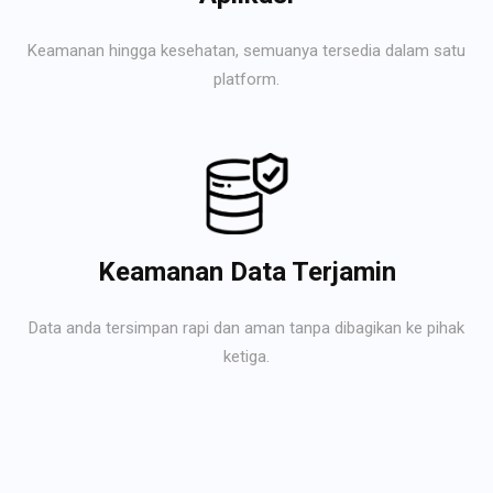
Keamanan hingga kesehatan, semuanya tersedia dalam satu
platform.
Keamanan Data Terjamin
Data anda tersimpan rapi dan aman tanpa dibagikan ke pihak
ketiga.