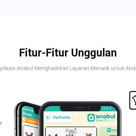
Fitur-Fitur Unggulan
plikasi Anabul Menghadirkan Layanan Menarik untuk And
i
t