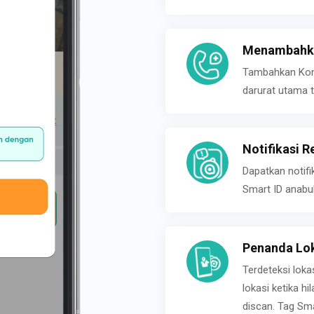
Menambahka
Tambahkan Konta
darurat utama t
Notifikasi R
Dapatkan notifi
Smart ID anabu
Penanda Lok
Terdeteksi loka
lokasi ketika h
discan. Tag Sma