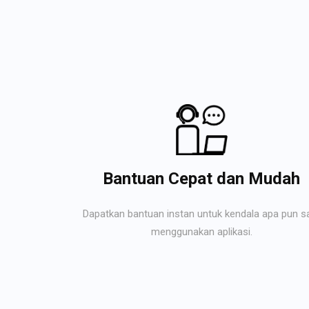
Bantuan Cepat dan Mudah
Dapatkan bantuan instan untuk kendala apa pun s
menggunakan aplikasi.