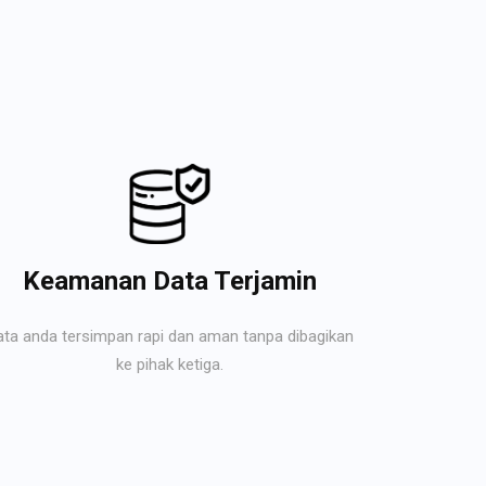
Keamanan Data Terjamin
ata anda tersimpan rapi dan aman tanpa dibagikan
ke pihak ketiga.