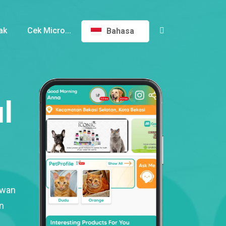
ak
Cek Micro...
Bahasa
l
ewan
n