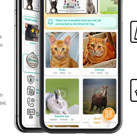
l
i.
ah
bel,