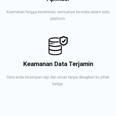
Keamanan hingga kesehatan, semuanya tersedia dalam satu
platform.
Keamanan Data Terjamin
Data anda tersimpan rapi dan aman tanpa dibagikan ke pihak
ketiga.