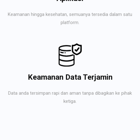
Keamanan hingga kesehatan, semuanya tersedia dalam satu
platform.
Keamanan Data Terjamin
Data anda tersimpan rapi dan aman tanpa dibagikan ke pihak
ketiga.