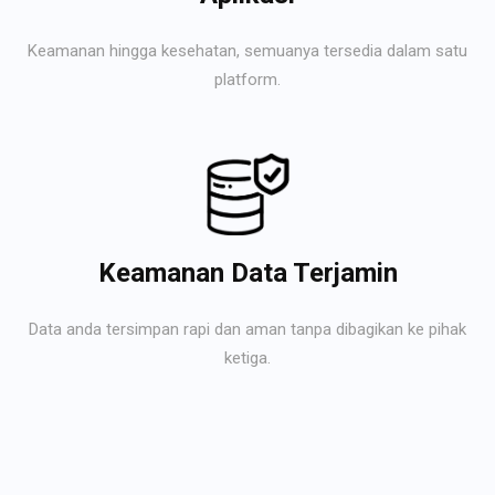
Keamanan hingga kesehatan, semuanya tersedia dalam satu
platform.
Keamanan Data Terjamin
Data anda tersimpan rapi dan aman tanpa dibagikan ke pihak
ketiga.