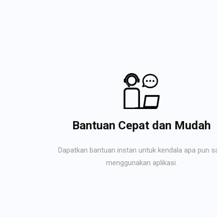
Bantuan Cepat dan Mudah
Dapatkan bantuan instan untuk kendala apa pun s
menggunakan aplikasi.