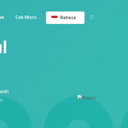
ak
Cek Micro...
Bahasa
l
ewan
n