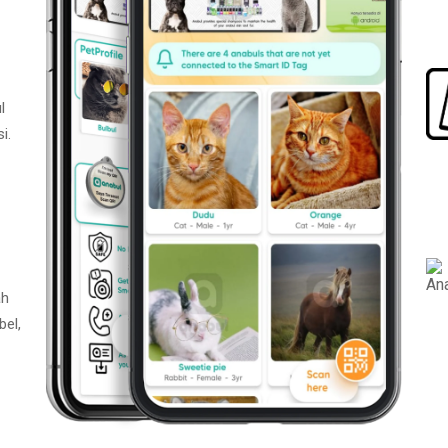
l
i.
ah
bel,