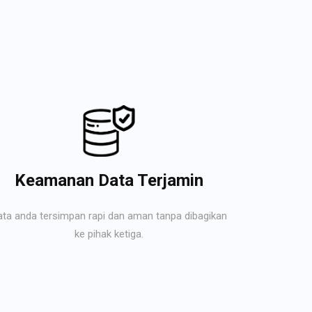
Keamanan Data Terjamin
ata anda tersimpan rapi dan aman tanpa dibagikan
ke pihak ketiga.