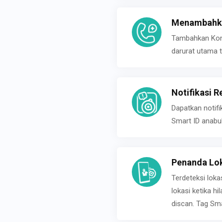
Menambahka
Tambahkan Konta
darurat utama t
Notifikasi R
Dapatkan notifi
Smart ID anabu
Penanda Lok
Terdeteksi loka
lokasi ketika h
discan. Tag Sma