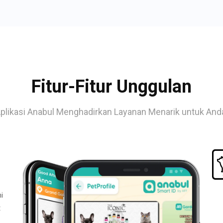
Fitur-Fitur Unggulan
plikasi Anabul Menghadirkan Layanan Menarik untuk And
i
t