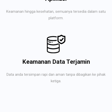
Keamanan hingga kesehatan, semuanya tersedia dalam satu
platform.
Keamanan Data Terjamin
Data anda tersimpan rapi dan aman tanpa dibagikan ke pihak
ketiga.