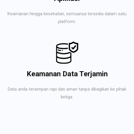
Keamanan hingga kesehatan, semuanya tersedia dalam satu
platform.
Keamanan Data Terjamin
Data anda tersimpan rapi dan aman tanpa dibagikan ke pihak
ketiga.