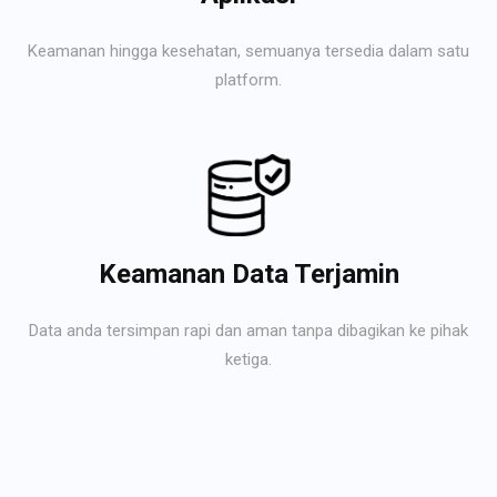
Keamanan hingga kesehatan, semuanya tersedia dalam satu
platform.
Keamanan Data Terjamin
Data anda tersimpan rapi dan aman tanpa dibagikan ke pihak
ketiga.