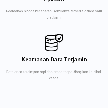
Keamanan hingga kesehatan, semuanya tersedia dalam satu
platform.
Keamanan Data Terjamin
Data anda tersimpan rapi dan aman tanpa dibagikan ke pihak
ketiga.