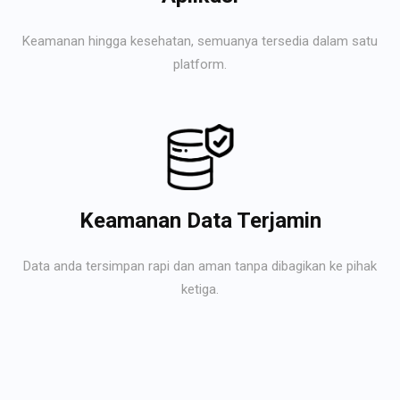
Keamanan hingga kesehatan, semuanya tersedia dalam satu
platform.
Keamanan Data Terjamin
Data anda tersimpan rapi dan aman tanpa dibagikan ke pihak
ketiga.