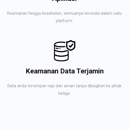
Keamanan hingga kesehatan, semuanya tersedia dalam satu
platform.
Keamanan Data Terjamin
Data anda tersimpan rapi dan aman tanpa dibagikan ke pihak
ketiga.