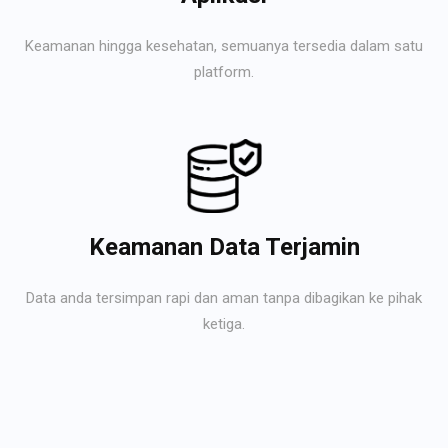
Keamanan hingga kesehatan, semuanya tersedia dalam satu
platform.
Keamanan Data Terjamin
Data anda tersimpan rapi dan aman tanpa dibagikan ke pihak
ketiga.