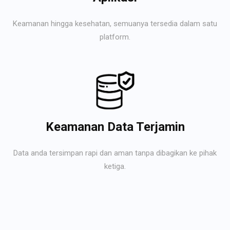
Keamanan hingga kesehatan, semuanya tersedia dalam satu
platform.
Keamanan Data Terjamin
Data anda tersimpan rapi dan aman tanpa dibagikan ke pihak
ketiga.