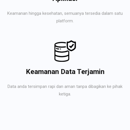
Keamanan hingga kesehatan, semuanya tersedia dalam satu
platform.
Keamanan Data Terjamin
Data anda tersimpan rapi dan aman tanpa dibagikan ke pihak
ketiga.