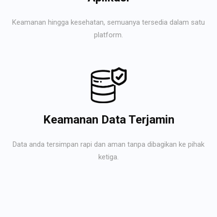
Keamanan hingga kesehatan, semuanya tersedia dalam satu
platform.
Keamanan Data Terjamin
Data anda tersimpan rapi dan aman tanpa dibagikan ke pihak
ketiga.