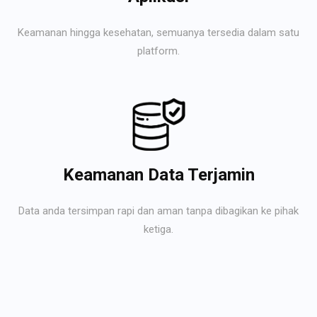
Keamanan hingga kesehatan, semuanya tersedia dalam satu
platform.
Keamanan Data Terjamin
Data anda tersimpan rapi dan aman tanpa dibagikan ke pihak
ketiga.