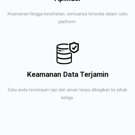
Keamanan hingga kesehatan, semuanya tersedia dalam satu
platform.
Keamanan Data Terjamin
Data anda tersimpan rapi dan aman tanpa dibagikan ke pihak
ketiga.