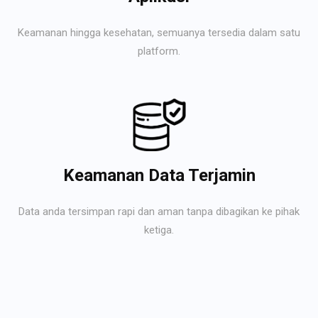
Keamanan hingga kesehatan, semuanya tersedia dalam satu
platform.
Keamanan Data Terjamin
Data anda tersimpan rapi dan aman tanpa dibagikan ke pihak
ketiga.