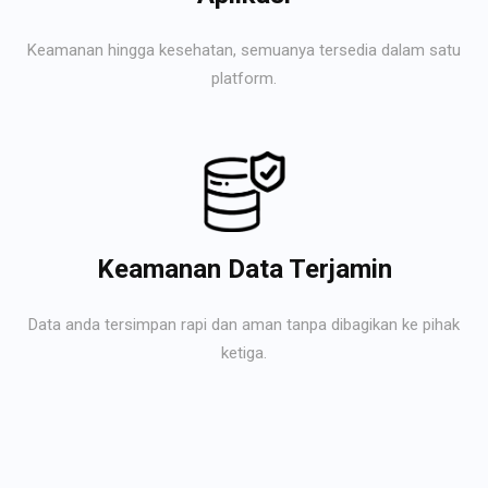
Keamanan hingga kesehatan, semuanya tersedia dalam satu
platform.
Keamanan Data Terjamin
Data anda tersimpan rapi dan aman tanpa dibagikan ke pihak
ketiga.