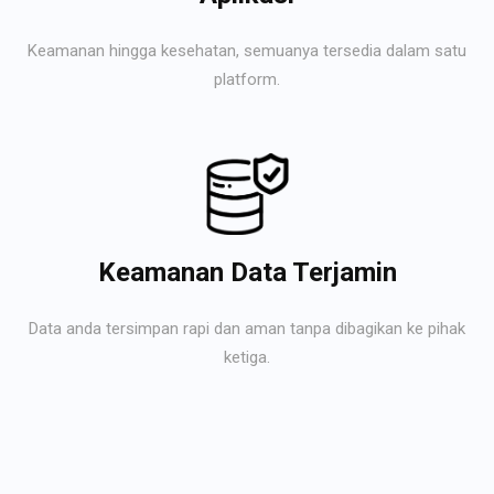
Keamanan hingga kesehatan, semuanya tersedia dalam satu
platform.
Keamanan Data Terjamin
Data anda tersimpan rapi dan aman tanpa dibagikan ke pihak
ketiga.