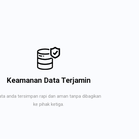
Keamanan Data Terjamin
ata anda tersimpan rapi dan aman tanpa dibagikan
ke pihak ketiga.