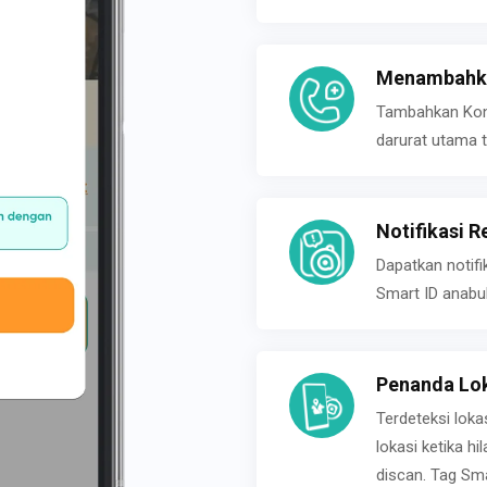
Menambahka
Tambahkan Konta
darurat utama t
Notifikasi R
Dapatkan notifi
Smart ID anabu
Penanda Lok
Terdeteksi loka
lokasi ketika h
discan. Tag Sma