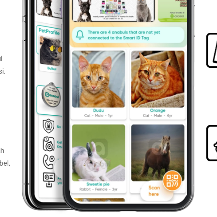
l
i.
ah
bel,