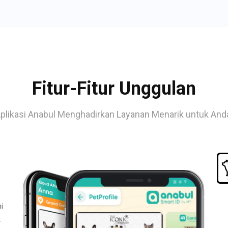
Fitur-Fitur Unggulan
plikasi Anabul Menghadirkan Layanan Menarik untuk And
i
t