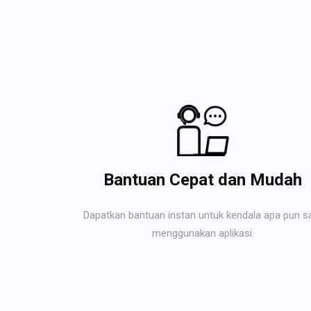
Bantuan Cepat dan Mudah
Dapatkan bantuan instan untuk kendala apa pun s
menggunakan aplikasi.