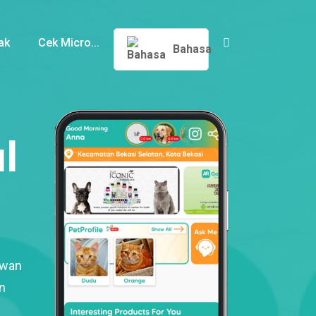
ak
Cek Micro...
Bahasa
l
ewan
n