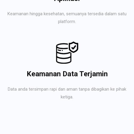
Keamanan hingga kesehatan, semuanya tersedia dalam satu
platform.
Keamanan Data Terjamin
Data anda tersimpan rapi dan aman tanpa dibagikan ke pihak
ketiga.