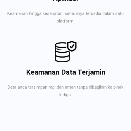
Keamanan hingga kesehatan, semuanya tersedia dalam satu
platform.
Keamanan Data Terjamin
Data anda tersimpan rapi dan aman tanpa dibagikan ke pihak
ketiga.