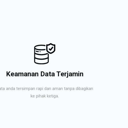
Keamanan Data Terjamin
ata anda tersimpan rapi dan aman tanpa dibagikan
ke pihak ketiga.