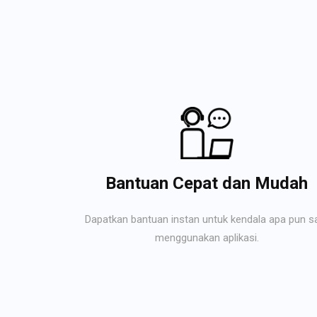
Bantuan Cepat dan Mudah
Dapatkan bantuan instan untuk kendala apa pun s
menggunakan aplikasi.