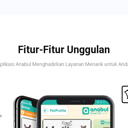
Fitur-Fitur Unggulan
plikasi Anabul Menghadirkan Layanan Menarik untuk And
i
t