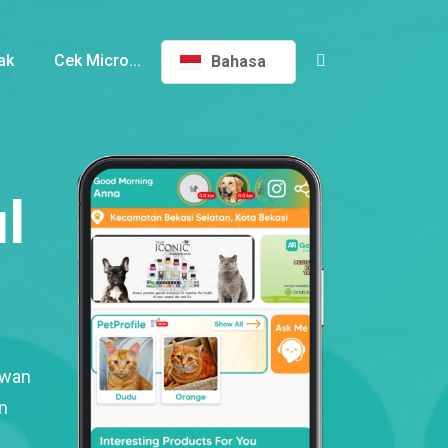
ak
Cek Micro...
Bahasa
l
ewan
n