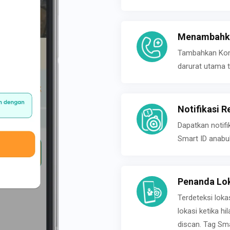
Menambahka
Tambahkan Konta
darurat utama t
Notifikasi R
Dapatkan notifi
Smart ID anabu
Penanda Lok
Terdeteksi loka
lokasi ketika h
discan. Tag Sma