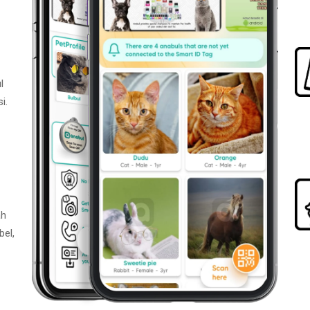
l
i.
ah
bel,