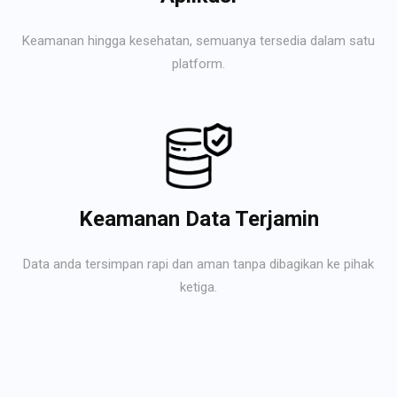
Keamanan hingga kesehatan, semuanya tersedia dalam satu
platform.
Keamanan Data Terjamin
Data anda tersimpan rapi dan aman tanpa dibagikan ke pihak
ketiga.