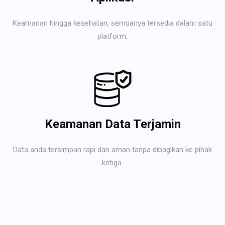
Keamanan hingga kesehatan, semuanya tersedia dalam satu
platform.
Keamanan Data Terjamin
Data anda tersimpan rapi dan aman tanpa dibagikan ke pihak
ketiga.