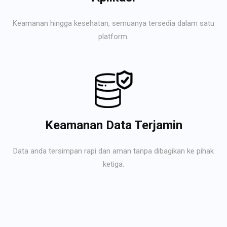
Keamanan hingga kesehatan, semuanya tersedia dalam satu
platform.
Keamanan Data Terjamin
Data anda tersimpan rapi dan aman tanpa dibagikan ke pihak
ketiga.